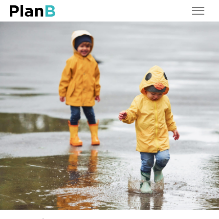
Våre tjenester
Våre tanker
Dette er PlanB
Kontakt oss